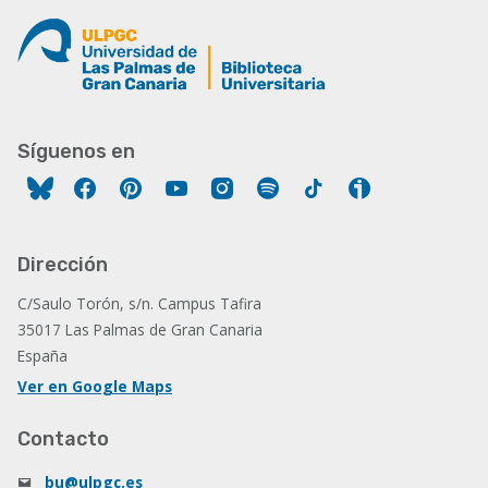
Síguenos en
Facebook
Pinterest
YouTube
Instagram
Spotify
Tiktok
Ivoox
Dirección
C/Saulo Torón, s/n. Campus Tafira
35017 Las Palmas de Gran Canaria
España
Ver en Google Maps
Contacto
bu@ulpgc.es