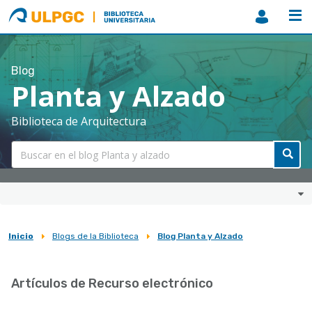
ULPGC
Biblioteca
ULPGC
Blog
Planta y Alzado
Biblioteca de Arquitectura
Inicio
Blogs de la Biblioteca
Blog Planta y Alzado
Sobrescribir
enlaces
Artículos de Recurso electrónico
de
ayuda