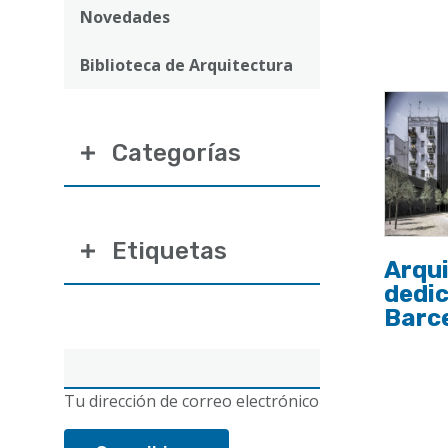
ayuda
Novedades
a
Biblioteca de Arquitectura
la
navegación
Categorías
Etiquetas
Arqui
dedic
Barc
Correo
electrónico
Tu dirección de correo electrónico