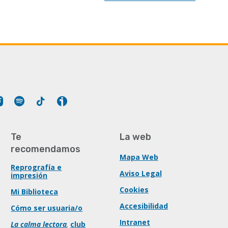
Tube
Instagram
Spotify
Tiktok
Ivoox
Te
La web
recomendamos
Mapa Web
Reprografía e
Aviso Legal
impresión
Cookies
Mi Biblioteca
Accesibilidad
Cómo ser usuaria/o
Intranet
La calma lectora
,
club