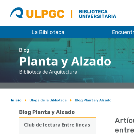
ULPGC
Biblioteca
ULPGC
La Biblioteca
Encuent
Blog
Planta y Alzado
Biblioteca de Arquitectura
Inicio
Blogs de la Biblioteca
Blog Planta y Alzado
Sobrescribir
Blog Planta y Alzado
enlaces
Artíc
de
Club de lectura Entre líneas
entre