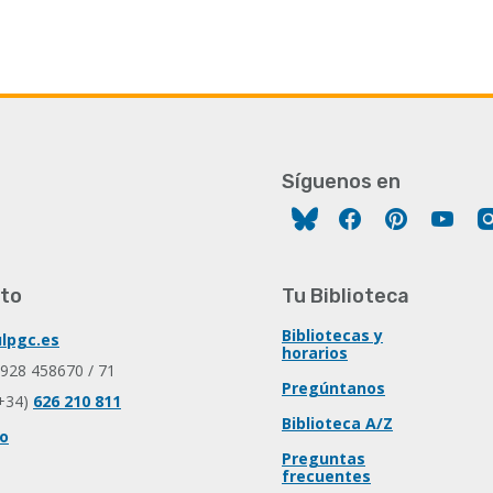
Síguenos en
Facebook
Pinterest
You
to
Tu Biblioteca
Bibliotecas y
lpgc.es
horarios
 928 458670 / 71
Pregúntanos
+34)
626 210 811
Biblioteca A/Z
io
Preguntas
frecuentes