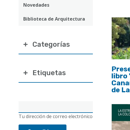
ayuda
Novedades
a
Biblioteca de Arquitectura
la
navegación
Categorías
Prese
Etiquetas
libro
Canar
de L
Correo
electrónico
Tu dirección de correo electrónico