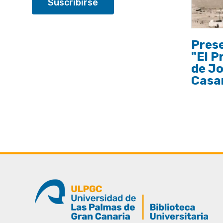
Prese
"El P
de J
Casa