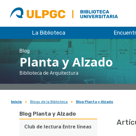
ULPGC
Biblioteca
ULPGC
La Biblioteca
Encuent
Blog
Planta y Alzado
Biblioteca de Arquitectura
Inicio
Blogs de la Biblioteca
Blog Planta y Alzado
Sobrescribir
Blog Planta y Alzado
enlaces
Artíc
de
Club de lectura Entre líneas