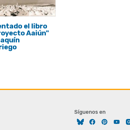
ntado el libro
royecto Aaiún"
oaquín
riego
Síguenos en
Facebook
Pinterest
You