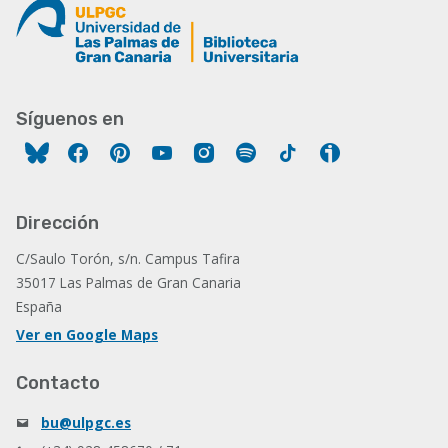
Síguenos en
Facebook
Pinterest
YouTube
Instagram
Spotify
Tiktok
Ivoox
Dirección
C/Saulo Torón, s/n. Campus Tafira
35017 Las Palmas de Gran Canaria
España
Ver en Google Maps
Contacto
bu@ulpgc.es