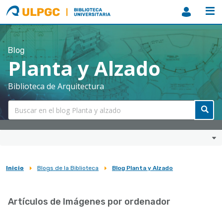
ULPGC
Biblioteca
ULPGC
Blog
Planta y Alzado
Biblioteca de Arquitectura
Inicio
Blogs de la Biblioteca
Blog Planta y Alzado
Sobrescribir
enlaces
Artículos de Imágenes por ordenador
de
ayuda