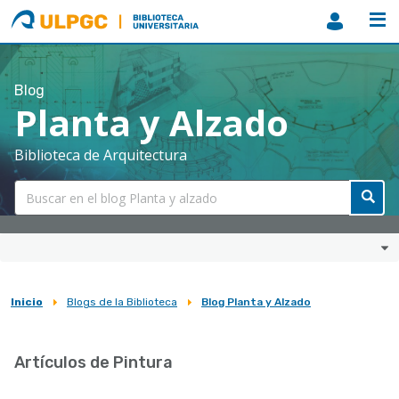
ULPGC
Biblioteca
ULPGC
Blog
Planta y Alzado
Biblioteca de Arquitectura
Inicio
Blogs de la Biblioteca
Blog Planta y Alzado
Sobrescribir
enlaces
Artículos de Pintura
de
ayuda