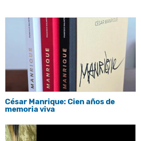
a
la
navegación
César Manrique: Cien años de
memoria viva