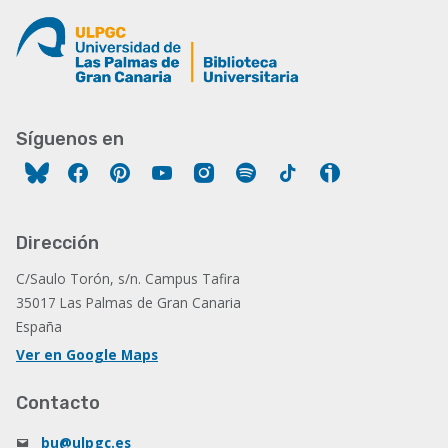
Síguenos en
Facebook
Pinterest
YouTube
Instagram
Spotify
Tiktok
Ivoox
Dirección
C/Saulo Torón, s/n. Campus Tafira
35017 Las Palmas de Gran Canaria
España
Ver en Google Maps
Contacto
bu@ulpgc.es