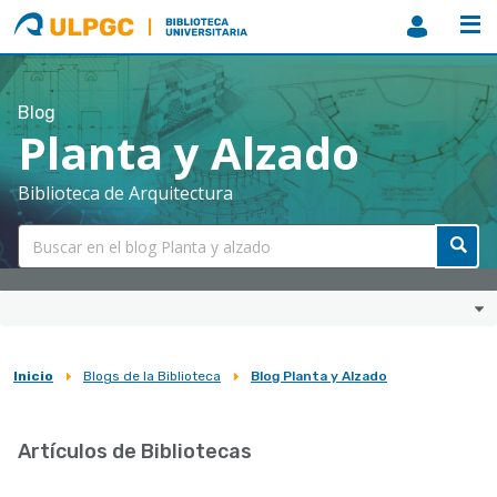
ULPGC
Biblioteca
ULPGC
Blog
Planta y Alzado
Biblioteca de Arquitectura
Inicio
Blogs de la Biblioteca
Blog Planta y Alzado
Sobrescribir
enlaces
Artículos de Bibliotecas
de
ayuda