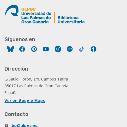
Síguenos en
Facebook
Pinterest
YouTube
Instagram
Spotify
Tiktok
Ivoox
Dirección
C/Saulo Torón, s/n. Campus Tafira
35017 Las Palmas de Gran Canaria
España
Ver en Google Maps
Contacto
bu@ulpgc.es