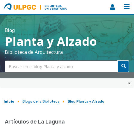
ULPGC
Biblioteca
ULPGC
Blog
Planta y Alzado
Biblioteca de Arquitectura
Inicio
Blogs de la Biblioteca
Blog Planta y Alzado
Sobrescribir
enlaces
Artículos de La Laguna
de
ayuda