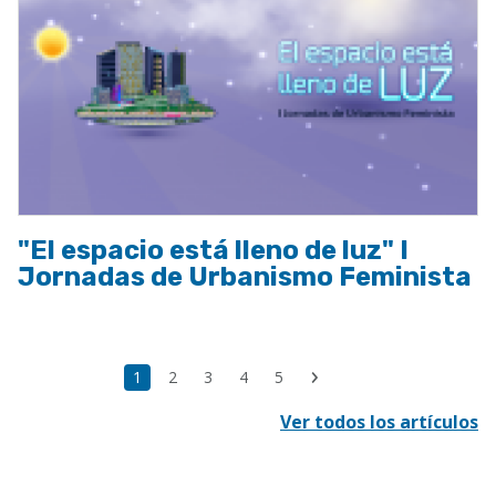
"El espacio está lleno de luz" I
Jornadas de Urbanismo Feminista
Paginación
Última
Página
1
Page
2
Page
3
Page
4
Page
5
Siguiente
página
actual
página
Ver todos los artículos