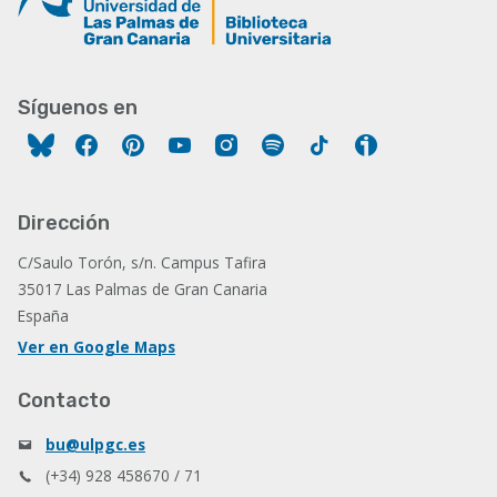
Síguenos en
Facebook
Pinterest
YouTube
Instagram
Spotify
Tiktok
Ivoox
Dirección
C/Saulo Torón, s/n. Campus Tafira
35017 Las Palmas de Gran Canaria
España
Ver en Google Maps
Contacto
bu@ulpgc.es
(+34) 928 458670 / 71