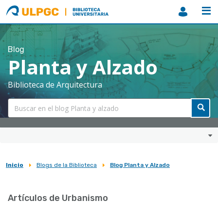
ULPGC
Biblioteca
ULPGC
Blog
Planta y Alzado
Biblioteca de Arquitectura
Inicio
Blogs de la Biblioteca
Blog Planta y Alzado
Sobrescribir
enlaces
Artículos de Urbanismo
de
ayuda