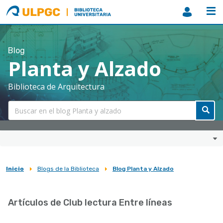
ULPGC
Biblioteca
ULPGC
Blog
Planta y Alzado
Biblioteca de Arquitectura
Inicio
Blogs de la Biblioteca
Blog Planta y Alzado
Sobrescribir
enlaces
Artículos de Club lectura Entre líneas
de
ayuda