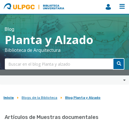
ULPGC
Biblioteca
ULPGC
Blog
Planta y Alzado
Biblioteca de Arquitectura
Inicio
Blogs de la Biblioteca
Blog Planta y Alzado
Sobrescribir
enlaces
Artículos de Muestras documentales
de
ayuda