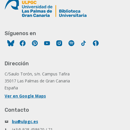
Síguenos en
Facebook
Pinterest
YouTube
Instagram
Spotify
Tiktok
Ivoox
Dirección
C/Saulo Torón, s/n. Campus Tafira
35017 Las Palmas de Gran Canaria
España
Ver en Google Maps
Contacto
bu@ulpgc.es
(+34) 928 458670 / 71