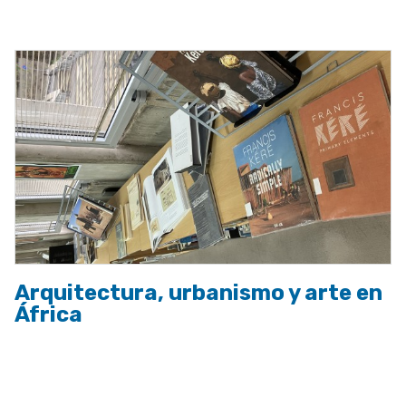
a
la
navegación
Arquitectura, urbanismo y arte en
África