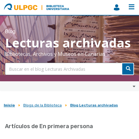
ULPGC
Biblioteca
ULPGC
Blog
Lecturas archivadas
Bibliotecas, Archivos y Museos en Canarias
Inicio
Blogs de la Biblioteca
Blog Lecturas archivadas
Sobrescribir
enlaces
Artículos de En primera persona
de
ayuda