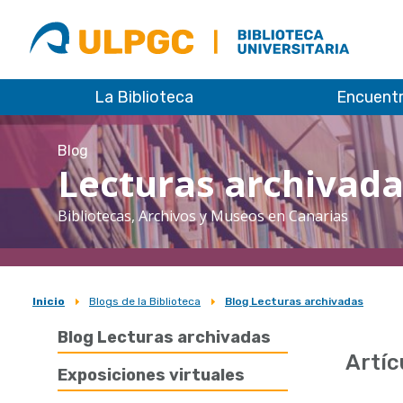
ULPGC
Biblioteca
ULPGC
La Biblioteca
Encuent
Blog
Lecturas archivad
Bibliotecas, Archivos y Museos en Canarias
Inicio
Blogs de la Biblioteca
Blog Lecturas archivadas
Sobrescribir
Blog Lecturas archivadas
enlaces
Artíc
de
Exposiciones virtuales