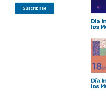
Día I
los 
Día I
los 