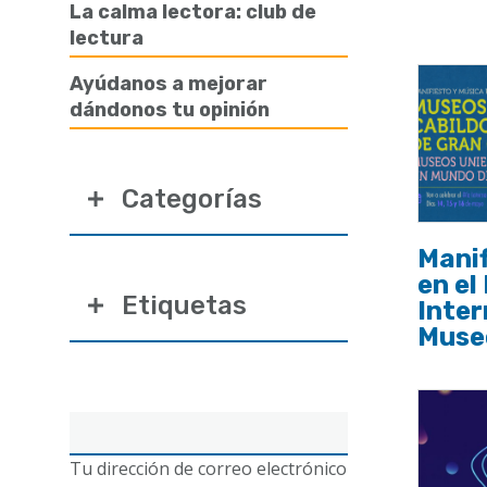
ayuda
La calma lectora: club de
lectura
a
la
Ayúdanos a mejorar
dándonos tu opinión
navegación
Categorías
Manif
en el
Etiquetas
Inter
Muse
Correo
electrónico
Tu dirección de correo electrónico