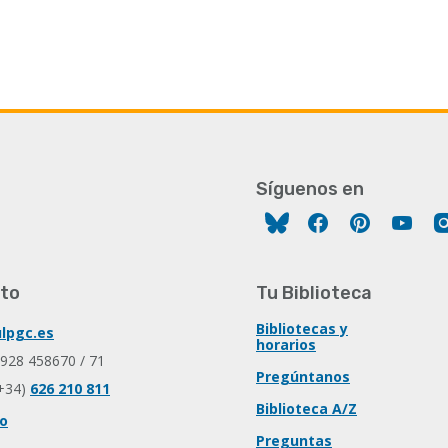
Síguenos en
Facebook
Pinterest
You
to
Tu Biblioteca
Bibliotecas y
lpgc.es
horarios
 928 458670 / 71
Pregúntanos
+34)
626 210 811
Biblioteca A/Z
io
Preguntas