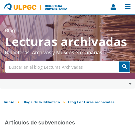
ULPGC
Biblioteca
ULPGC
Blog
Lecturas archivadas
Bibliotecas, Archivos y Museos en Canarias
Inicio
Blogs de la Biblioteca
Blog Lecturas archivadas
Sobrescribir
enlaces
Artículos de subvenciones
de
ayuda