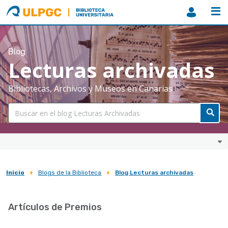
ULPGC
Biblioteca
ULPGC
Blog
Lecturas archivadas
Bibliotecas, Archivos y Museos en Canarias
Inicio
Blogs de la Biblioteca
Blog Lecturas archivadas
Sobrescribir
enlaces
Artículos de Premios
de
ayuda