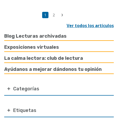
Paginación
Última
Página
1
Page
2
Siguiente
página
actual
página
Ver todos los artículos
Blog Lecturas archivadas
Exposiciones virtuales
La calma lectora: club de lectura
Ayúdanos a mejorar dándonos tu opinión
Categorías
Etiquetas