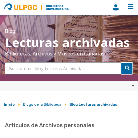
ULPGC
Biblioteca
ULPGC
Blog
Lecturas archivadas
Bibliotecas, Archivos y Museos en Canarias
Inicio
Blogs de la Biblioteca
Blog Lecturas archivadas
Sobrescribir
enlaces
Artículos de Archivos personales
de
ayuda