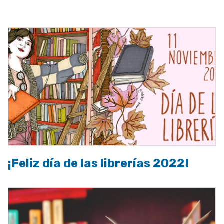
a
la
navegación
¡Feliz día de las librerías 2022!