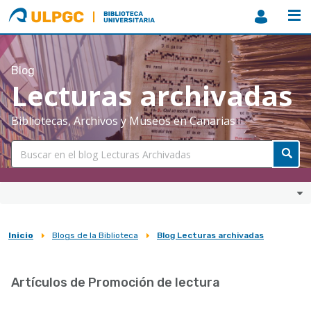
ULPGC
Biblioteca
ULPGC
Blog
Lecturas archivadas
Bibliotecas, Archivos y Museos en Canarias
Inicio
Blogs de la Biblioteca
Blog Lecturas archivadas
Sobrescribir
enlaces
Artículos de Promoción de lectura
de
ayuda