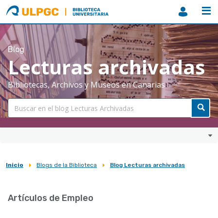
ULPGC
Biblioteca
ULPGC
Blog
Lecturas archivadas
Bibliotecas, Archivos y Museos en Canarias
Inicio
Blogs de la Biblioteca
Blog Lecturas archivadas
Sobrescribir
enlaces
Artículos de Empleo
de
ayuda