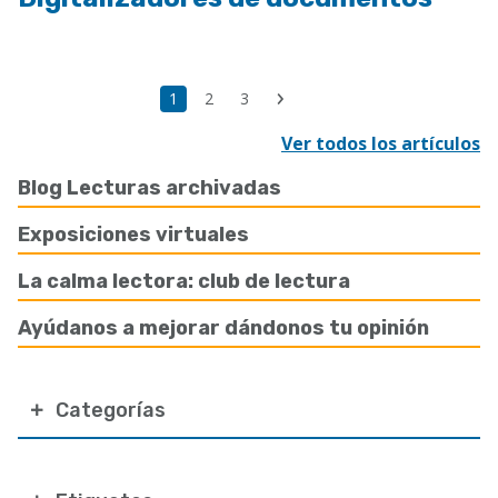
Paginación
Última
Página
1
Page
2
Page
3
Siguiente
página
actual
página
Ver todos los artículos
Blog Lecturas archivadas
Exposiciones virtuales
La calma lectora: club de lectura
Ayúdanos a mejorar dándonos tu opinión
Categorías