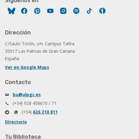
Síguenos en
Facebook
Pinterest
YouTube
Instagram
Spotify
Tiktok
Ivoox
Dirección
C/Saulo Torón, s/n. Campus Tafira
35017 Las Palmas de Gran Canaria
España
Ver en Google Maps
Contacto
bu@ulpgc.es
(+34) 928 458670 / 71
(+34)
626 210 811
Directorio
Tu Biblioteca