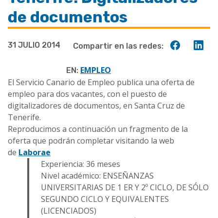
a
de documentos
la
navegación
Compart
Co
31 JULIO 2014
Compartir en las redes:
en
en
Faceboo
Lin
EMPLEO
EN:
El Servicio Canario de Empleo publica una oferta de
empleo para dos vacantes, con el puesto de
digitalizadores de documentos, en Santa Cruz de
Tenerife.
Reproducimos a continuación un fragmento de la
oferta que podrán completar visitando la web
de
Laborae
Experiencia: 36 meses
Nivel académico: ENSEÑANZAS
UNIVERSITARIAS DE 1 ER Y 2º CICLO, DE SÓLO
SEGUNDO CICLO Y EQUIVALENTES
(LICENCIADOS)