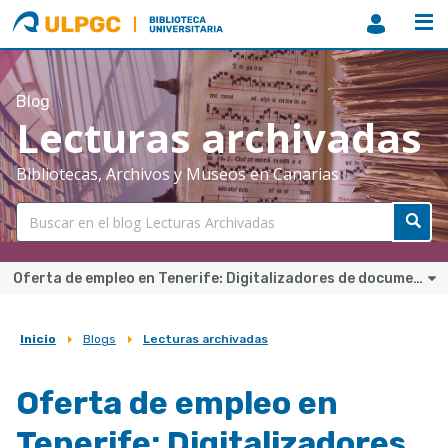
ULPGC
Biblioteca
ULPGC
Blog
Lecturas archivadas
Bibliotecas, Archivos y Museos en Canarias
Oferta de empleo en Tenerife: Digitalizadores de documentos
Inicio
Blogs
Lecturas archivadas
Sobrescribir
enlaces
Oferta de empleo en
de
Tenerife: Digitalizadores
ayuda