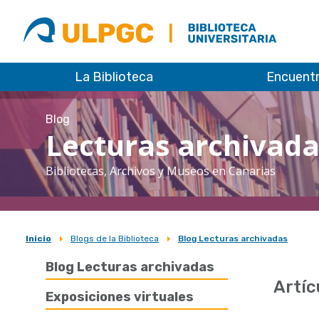
ULPGC
Biblioteca
ULPGC
La Biblioteca
Encuent
Blog
Lecturas archivad
Bibliotecas, Archivos y Museos en Canarias
Inicio
Blogs de la Biblioteca
Blog Lecturas archivadas
Sobrescribir
Blog Lecturas archivadas
enlaces
Artíc
de
Exposiciones virtuales