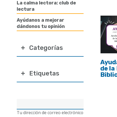
ayuda
La calma lectora: club de
lectura
a
la
Ayúdanos a mejorar
dándonos tu opinión
navegación
Categorías
Ayud
de la
Etiquetas
Bibli
Correo
electrónico
Tu dirección de correo electrónico