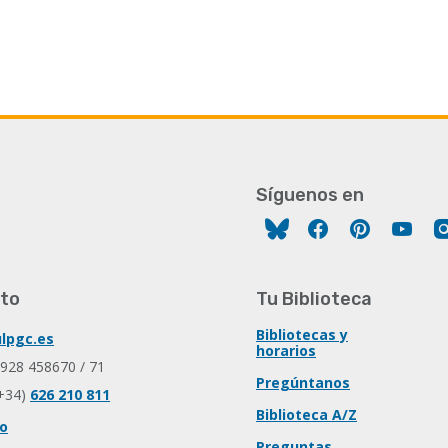
Síguenos en
Facebook
Pinterest
You
to
Tu Biblioteca
Bibliotecas y
lpgc.es
horarios
 928 458670 / 71
Pregúntanos
+34)
626 210 811
Biblioteca A/Z
io
Preguntas