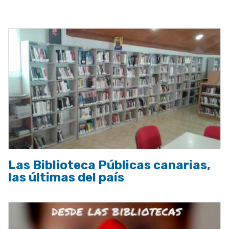
a
la
navegación
Las Biblioteca Públicas canarias,
las últimas del país