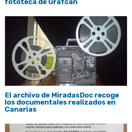
fototeca de Grafcan
El archivo de MiradasDoc recoge
los documentales realizados en
Canarias