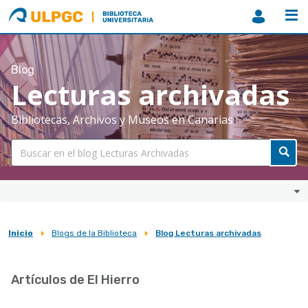
ULPGC
Biblioteca
ULPGC
Blog
Lecturas archivadas
Bibliotecas, Archivos y Museos en Canarias
Inicio
Blogs de la Biblioteca
Blog Lecturas archivadas
Sobrescribir
enlaces
Artículos de El Hierro
de
ayuda