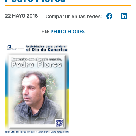
a
Compart
Co
22 MAYO 2018
Compartir en las redes:
la
en
en
navegación
Faceboo
Lin
PEDRO FLORES
EN: