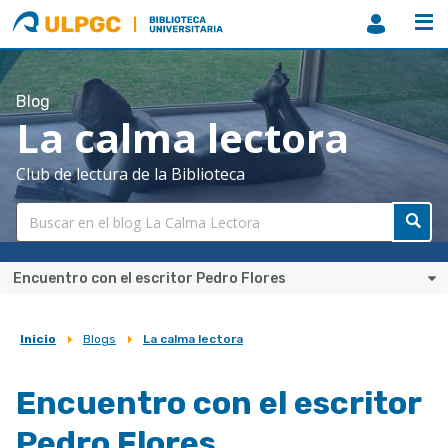
ULPGC
Biblioteca
ULPGC
Blog
La calma lectora
Club de lectura de la Biblioteca
Encuentro con el escritor Pedro Flores
Inicio
Blogs
La calma lectora
Sobrescribir
enlaces
Encuentro con el escritor
de
Pedro Flores
ayuda