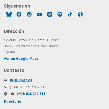
Síguenos en
Facebook
Pinterest
YouTube
Instagram
Spotify
Tiktok
Ivoox
Dirección
C/Saulo Torón, s/n. Campus Tafira
35017 Las Palmas de Gran Canaria
España
Ver en Google Maps
Contacto
bu@ulpgc.es
(+34) 928 458670 / 71
(+34)
626 210 811
Directorio