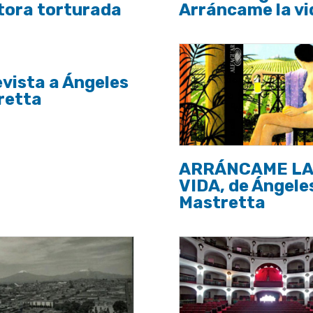
tora torturada
Arráncame la vi
vista a Ángeles
retta
ARRÁNCAME LA
VIDA, de Ángele
Mastretta