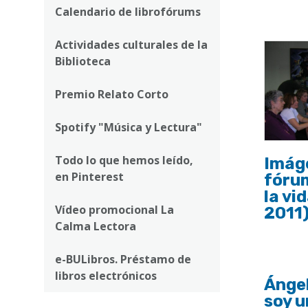
ayuda
Calendario de librofórums
a
Actividades culturales de la
la
Biblioteca
navegación
Premio Relato Corto
Spotify "Música y Lectura"
Todo lo que hemos leído,
Imáge
en Pinterest
fóru
la vid
Vídeo promocional La
2011
Calma Lectora
e-BULibros. Préstamo de
libros electrónicos
Ánge
soy 