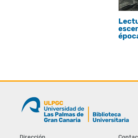
Lectu
escen
époc
Dirección
Contac