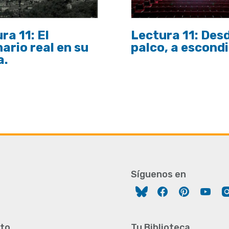
ra 11: El
Lectura 11: Desd
ario real en su
palco, a escond
a.
Síguenos en
Facebook
Pinterest
You
to
Tu Biblioteca