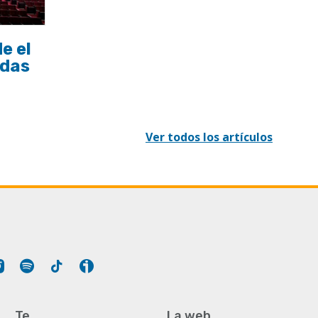
e el
idas
Ver todos los artículos
Tube
Instagram
Spotify
Tiktok
Ivoox
Te
La web