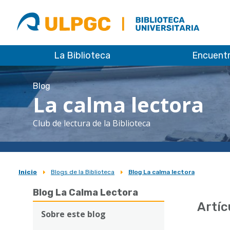
ULPGC
Biblioteca
ULPGC
La Biblioteca
Encuent
Blog
La calma lectora
Club de lectura de la Biblioteca
Inicio
Blogs de la Biblioteca
Blog La calma lectora
Sobrescribir
Blog La Calma Lectora
enlaces
Artíc
de
Sobre este blog