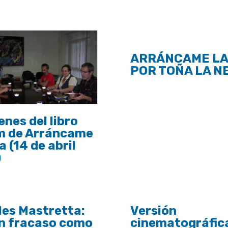
ARRÁNCAME LA
POR TOÑA LA N
nes del libro
m de Arráncame
a (14 de abril
)
les Mastretta:
Versión
un fracaso como
cinematográfic