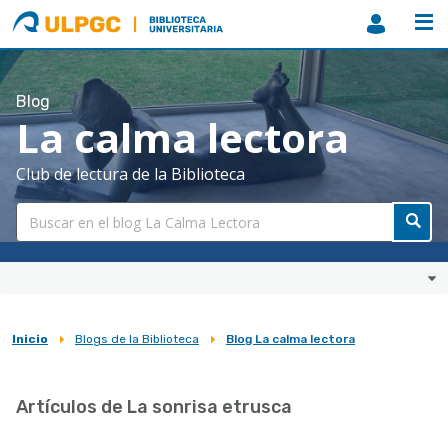
ULPGC
Biblioteca
ULPGC
Blog
La calma lectora
Club de lectura de la Biblioteca
Inicio
Blogs de la Biblioteca
Blog La calma lectora
Sobrescribir
enlaces
Artículos de La sonrisa etrusca
de
ayuda