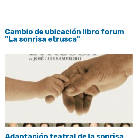
a
la
navegación
Cambio de ubicación libro forum
"La sonrisa etrusca"
Adaptación teatral de la sonrisa