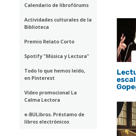
ayuda
Calendario de librofórums
a
Actividades culturales de la
la
Biblioteca
navegación
Premio Relato Corto
Spotify "Música y Lectura"
Todo lo que hemos leído,
Lectu
en Pinterest
escal
Gope
Vídeo promocional La
Calma Lectora
e-BULibros. Préstamo de
libros electrónicos