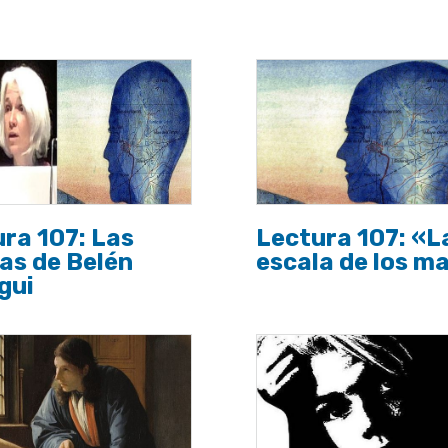
ra 107: Las
Lectura 107: «L
as de Belén
escala de los m
gui