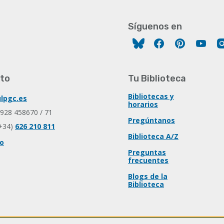
Síguenos en
Facebook
Pinterest
You
to
Tu Biblioteca
Bibliotecas y
lpgc.es
horarios
 928 458670 / 71
Pregúntanos
+34)
626 210 811
Biblioteca A/Z
io
Preguntas
frecuentes
Blogs de la
Biblioteca