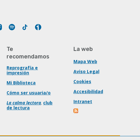
Tube
Instagram
Spotify
Tiktok
Ivoox
Te
La web
recomendamos
Mapa Web
Reprografía e
Aviso Legal
impresión
Cookies
Mi Biblioteca
Accesibilidad
Cómo ser usuaria/o
Intranet
La calma lectora
,
club
de lectura