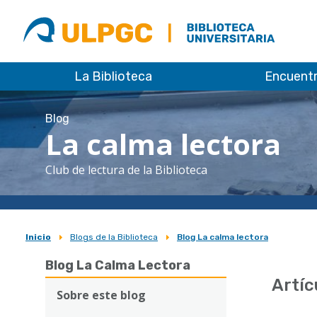
ULPGC
Biblioteca
ULPGC
La Biblioteca
Encuent
Blog
La calma lectora
Club de lectura de la Biblioteca
Inicio
Blogs de la Biblioteca
Blog La calma lectora
Sobrescribir
Blog La Calma Lectora
enlaces
Artíc
de
Sobre este blog