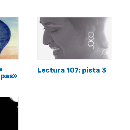
a
Lectura 107: pista 3
apas»