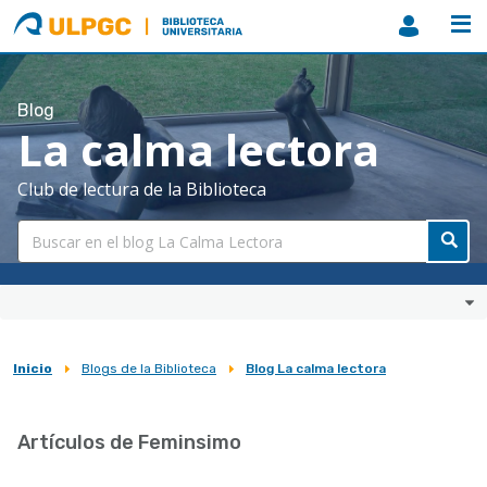
ULPGC
Biblioteca
ULPGC
Blog
La calma lectora
Club de lectura de la Biblioteca
Inicio
Blogs de la Biblioteca
Blog La calma lectora
Sobrescribir
enlaces
Artículos de Feminsimo
de
ayuda