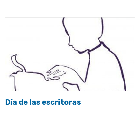
a
la
navegación
Día de las escritoras