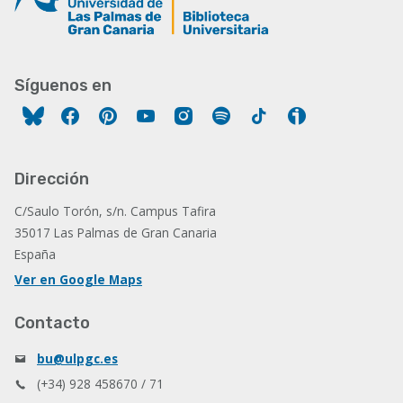
Síguenos en
Facebook
Pinterest
YouTube
Instagram
Spotify
Tiktok
Ivoox
Dirección
C/Saulo Torón, s/n. Campus Tafira
35017 Las Palmas de Gran Canaria
España
Ver en Google Maps
Contacto
bu@ulpgc.es
(+34) 928 458670 / 71