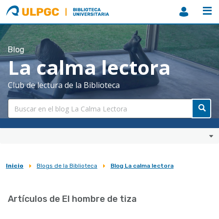
ULPGC
Biblioteca
ULPGC
Blog
La calma lectora
Club de lectura de la Biblioteca
Inicio
Blogs de la Biblioteca
Blog La calma lectora
Sobrescribir
enlaces
Artículos de El hombre de tiza
de
ayuda