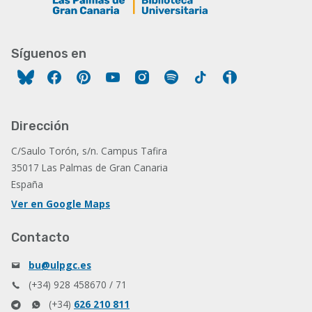
Síguenos en
Facebook
Pinterest
YouTube
Instagram
Spotify
Tiktok
Ivoox
Dirección
C/Saulo Torón, s/n. Campus Tafira
35017 Las Palmas de Gran Canaria
España
Ver en Google Maps
Contacto
bu@ulpgc.es
(+34) 928 458670 / 71
(+34)
626 210 811