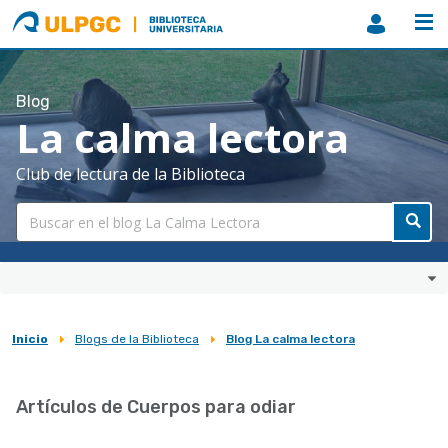
ULPGC
Biblioteca
ULPGC
Blog
La calma lectora
Club de lectura de la Biblioteca
Inicio
Blogs de la Biblioteca
Blog La calma lectora
Sobrescribir
enlaces
Artículos de Cuerpos para odiar
de
ayuda