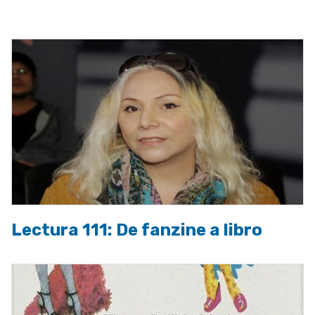
a
la
navegación
Lectura 111: De fanzine a libro