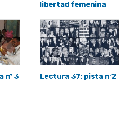
libertad femenina
a nº 3
Lectura 37: pista nº2