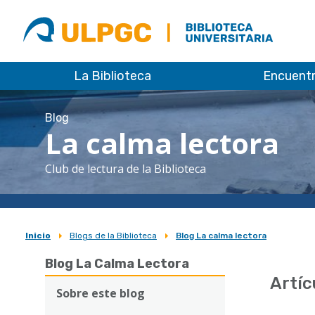
ULPGC
Biblioteca
ULPGC
La Biblioteca
Encuent
Blog
La calma lectora
Club de lectura de la Biblioteca
Inicio
Blogs de la Biblioteca
Blog La calma lectora
Sobrescribir
Blog La Calma Lectora
enlaces
Artíc
de
Sobre este blog