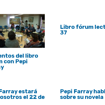
Libro fórum lec
37
tos del libro
m con Pepi
ay
Farray estará
Pepi Farray hab
osotros el 22 de
sobre su novela