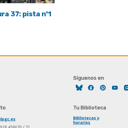
ra 37: pista nº1
Síguenos en
Facebook
Pinterest
You
to
Tu Biblioteca
Bibliotecas y
lpgc.es
horarios
 928 458670 / 71