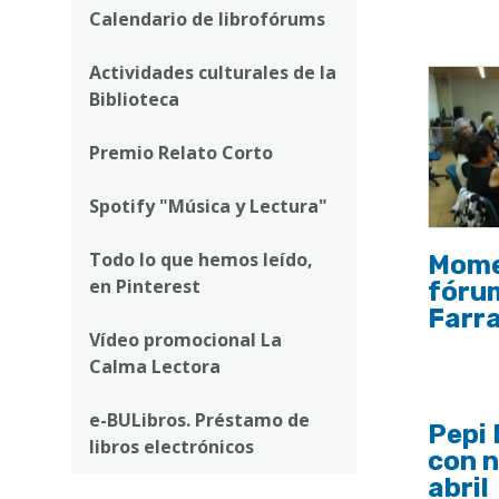
ayuda
Calendario de librofórums
a
Actividades culturales de la
la
Biblioteca
navegación
Premio Relato Corto
Spotify "Música y Lectura"
Todo lo que hemos leído,
Momen
en Pinterest
fóru
Farr
Vídeo promocional La
Calma Lectora
e-BULibros. Préstamo de
Pepi 
libros electrónicos
con n
abril