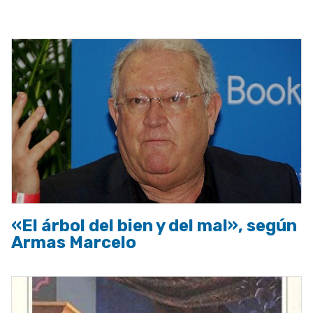
a
la
navegación
«El árbol del bien y del mal», según
Armas Marcelo