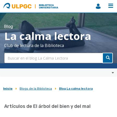
ULPGC
Biblioteca
ULPGC
Blog
La calma lectora
Club de lectura de la Biblioteca
Inicio
Blogs de la Biblioteca
Blog La calma lectora
Sobrescribir
enlaces
Artículos de El árbol del bien y del mal
de
ayuda