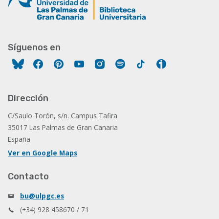
Síguenos en
Facebook
Pinterest
YouTube
Instagram
Spotify
Tiktok
Ivoox
Dirección
C/Saulo Torón, s/n. Campus Tafira
35017 Las Palmas de Gran Canaria
España
Ver en Google Maps
Contacto
bu@ulpgc.es
(+34) 928 458670 / 71