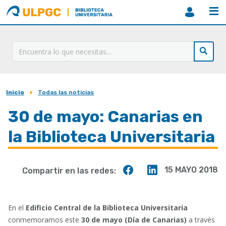
ULPGC
Biblioteca
ULPGC
Inicio
Todas las noticias
Sobrescribir
enlaces
30 de mayo: Canarias en
de
la Biblioteca Universitaria
ayuda
a
Compartir
Compartir
15 MAYO 2018
Compartir en las redes:
la
en
en
navegación
Facebook
Linkedin
En el
Edificio Central de la Biblioteca Universitaria
conmemoramos este
30 de mayo (Día de Canarias)
a través