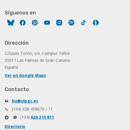
Síguenos en
Facebook
Pinterest
YouTube
Instagram
Spotify
Tiktok
Ivoox
Dirección
C/Saulo Torón, s/n. Campus Tafira
35017 Las Palmas de Gran Canaria
España
Ver en Google Maps
Contacto
bu@ulpgc.es
(+34) 928 458670 / 71
(+34)
626 210 811
Directorio