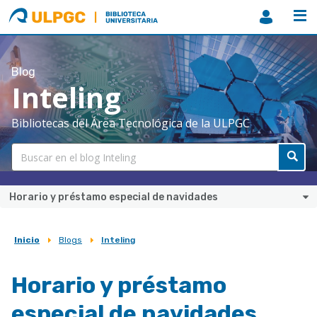
ULPGC
Biblioteca
ULPGC
Blog
Inteling
Bibliotecas del Área Tecnológica de la ULPGC
Horario y préstamo especial de navidades
Inicio
Blogs
Inteling
Sobrescribir
enlaces
Horario y préstamo
de
especial de navidades
ayuda