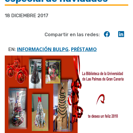
a
18 DICIEMBRE 2017
la
navegación
Compart
Co
Compartir en las redes:
en
en
Faceboo
Lin
INFORMACIÓN BULPG
PRÉSTAMO
EN:
,