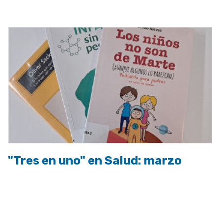
a
la
navegación
"Tres en uno" en Salud: marzo