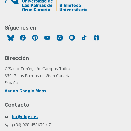
Síguenos en
Facebook
Pinterest
YouTube
Instagram
Spotify
Tiktok
Ivoox
Dirección
C/Saulo Torón, s/n. Campus Tafira
35017 Las Palmas de Gran Canaria
España
Ver en Google Maps
Contacto
bu@ulpgc.es
(+34) 928 458670 / 71