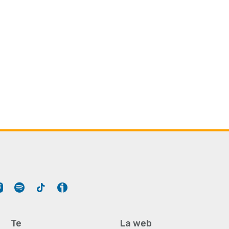
Tube
Instagram
Spotify
Tiktok
Ivoox
Te
La web