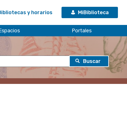
Bibliotecas y horarios
MiBiblioteca
Espacios
Portales