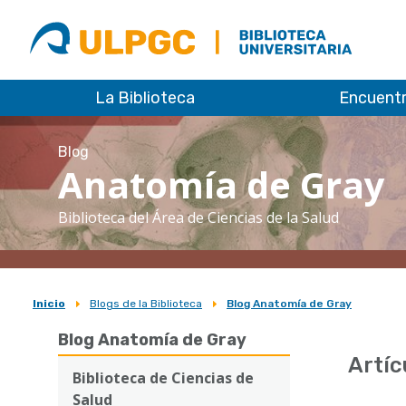
ULPGC
Biblioteca
ULPGC
La Biblioteca
Encuent
Blog
Anatomía de Gray
Biblioteca del Área de Ciencias de la Salud
Inicio
Blogs de la Biblioteca
Blog Anatomía de Gray
Sobrescribir
Blog Anatomía de Gray
enlaces
Artíc
de
Biblioteca de Ciencias de
Salud