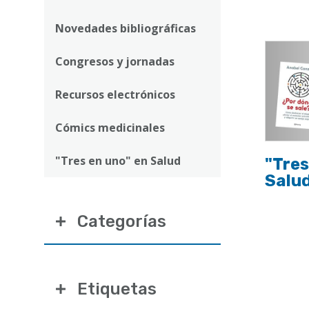
ayuda
a
Novedades bibliográficas
la
Congresos y jornadas
navegación
Recursos electrónicos
Cómics medicinales
"Tres en uno" en Salud
"Tres
Salu
Categorías
Etiquetas