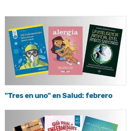
a
la
navegación
"Tres en uno" en Salud: febrero