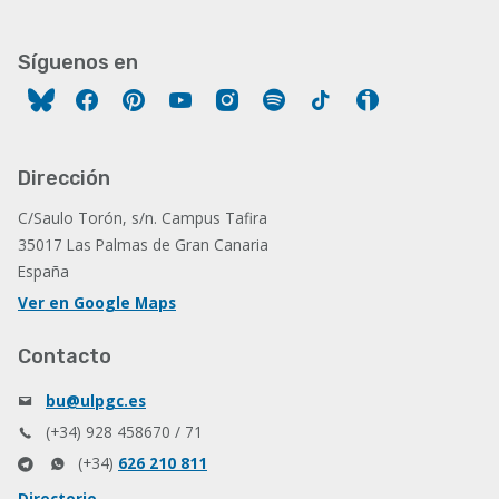
Síguenos en
Facebook
Pinterest
YouTube
Instagram
Spotify
Tiktok
Ivoox
Dirección
C/Saulo Torón, s/n. Campus Tafira
35017 Las Palmas de Gran Canaria
España
Ver en Google Maps
Contacto
bu@ulpgc.es
(+34) 928 458670 / 71
(+34)
626 210 811
Directorio