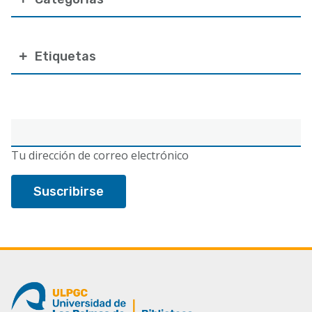
a
la
Etiquetas
navegación
Correo
electrónico
Tu dirección de correo electrónico