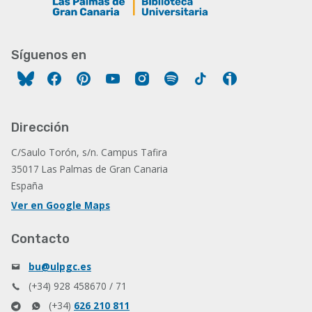
Síguenos en
Facebook
Pinterest
YouTube
Instagram
Spotify
Tiktok
Ivoox
Dirección
C/Saulo Torón, s/n. Campus Tafira
35017 Las Palmas de Gran Canaria
España
Ver en Google Maps
Contacto
bu@ulpgc.es
(+34) 928 458670 / 71
(+34)
626 210 811