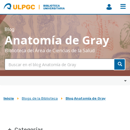
ULPGC
Biblioteca
ULPGC
Blog
Anatomía de Gray
Biblioteca del Área de Ciencias de la Salud
Inicio
Blogs de la Biblioteca
Blog Anatomía de Gray
Sobrescribir
enlaces
de
ayuda
Categorías