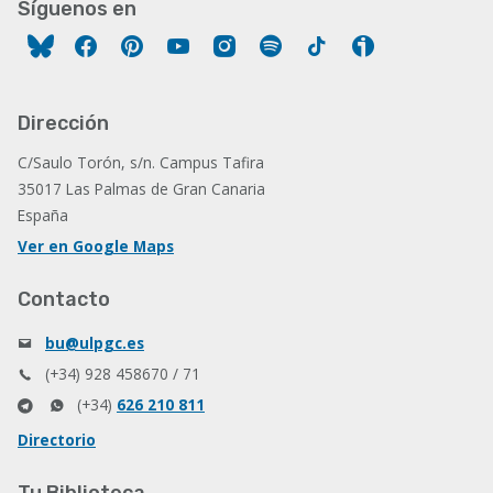
Síguenos en
Facebook
Pinterest
YouTube
Instagram
Spotify
Tiktok
Ivoox
Dirección
C/Saulo Torón, s/n. Campus Tafira
35017 Las Palmas de Gran Canaria
España
Ver en Google Maps
Contacto
bu@ulpgc.es
(+34) 928 458670 / 71
(+34)
626 210 811
Directorio
Tu Biblioteca