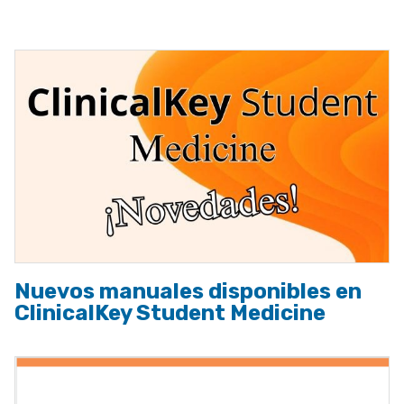
a
la
navegación
Nuevos manuales disponibles en
ClinicalKey Student Medicine