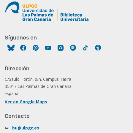
Síguenos en
Facebook
Pinterest
YouTube
Instagram
Spotify
Tiktok
Ivoox
Dirección
C/Saulo Torón, s/n. Campus Tafira
35017 Las Palmas de Gran Canaria
España
Ver en Google Maps
Contacto
bu@ulpgc.es