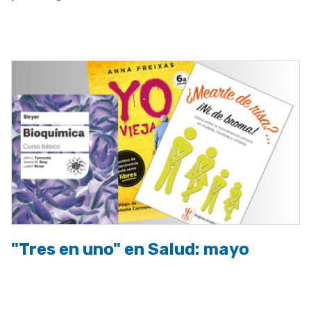
a
la
navegación
"Tres en uno" en Salud: mayo