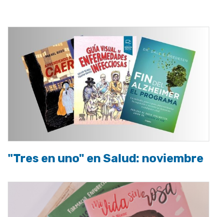
a
la
navegación
"Tres en uno" en Salud: noviembre