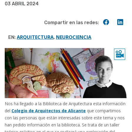
03 ABRIL 2024
a
la
Compart
Co
Compartir en las redes:
navegación
en
en
Faceboo
Lin
ARQUITECTURA
NEUROCIENCIA
EN:
,
Nos ha llegado a la Biblioteca de Arquitectura esta información
del
Colegio de Arquitectos de Alicante
que compartimos
con las personas que están interesadas sobre este tema y nos
han pedido información en la biblioteca. Se trata de un taller
teórico-práctico en el que se realizará una exploración del