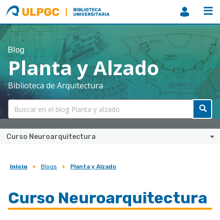
ULPGC
Biblioteca
ULPGC
Blog
Planta y Alzado
Biblioteca de Arquitectura
Curso Neuroarquitectura
Inicio
Blogs
Planta y Alzado
Sobrescribir
enlaces
Curso Neuroarquitectura
de
ayuda