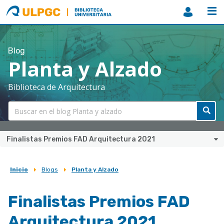
ULPGC
Biblioteca
ULPGC
Blog
Planta y Alzado
Biblioteca de Arquitectura
Finalistas Premios FAD Arquitectura 2021
Inicio
Blogs
Planta y Alzado
Sobrescribir
enlaces
Finalistas Premios FAD
de
Arquitectura 2021
ayuda