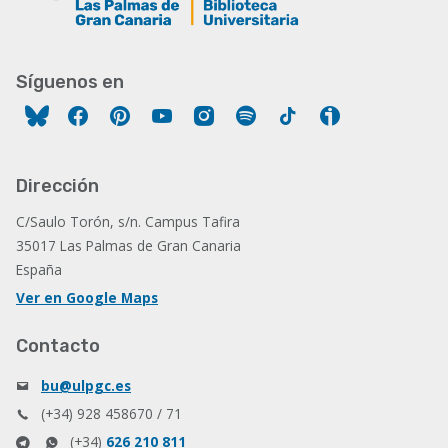
Síguenos en
Facebook
Pinterest
YouTube
Instagram
Spotify
Tiktok
Ivoox
Dirección
C/Saulo Torón, s/n. Campus Tafira
35017 Las Palmas de Gran Canaria
España
Ver en Google Maps
Contacto
bu@ulpgc.es
(+34) 928 458670 / 71
(+34)
626 210 811