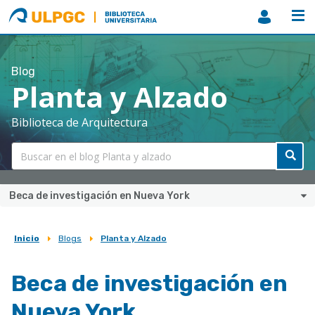
ULPGC
Biblioteca
ULPGC
Blog
Planta y Alzado
Biblioteca de Arquitectura
Beca de investigación en Nueva York
Inicio
Blogs
Planta y Alzado
Sobrescribir
enlaces
Beca de investigación en
de
Nueva York
ayuda