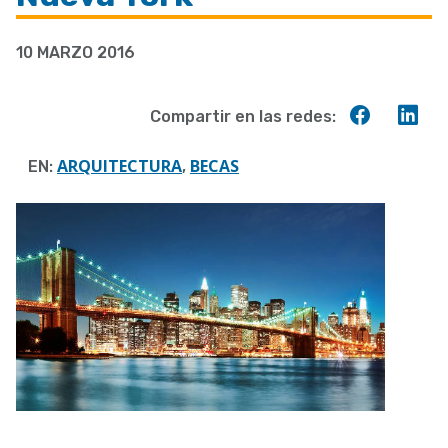
a
10 MARZO 2016
la
navegación
Compart
Co
Compartir en las redes:
en
en
Faceboo
Lin
ARQUITECTURA
BECAS
EN:
,