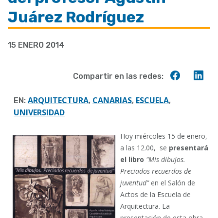
a
Juárez Rodríguez
la
navegación
15 ENERO 2014
Compart
Co
Compartir en las redes:
en
en
Faceboo
Lin
ARQUITECTURA
CANARIAS
ESCUELA
EN:
,
,
,
UNIVERSIDAD
Hoy miércoles 15 de enero,
a las 12.00, se
presentará
el libro
"Mis dibujos.
Preciados recuerdos de
juventud"
en el Salón de
Actos de la Escuela de
Arquitectura. La
presentación de esta obra