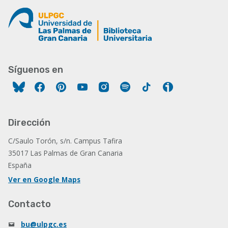
Síguenos en
Facebook
Pinterest
YouTube
Instagram
Spotify
Tiktok
Ivoox
Dirección
C/Saulo Torón, s/n. Campus Tafira
35017 Las Palmas de Gran Canaria
España
Ver en Google Maps
Contacto
bu@ulpgc.es