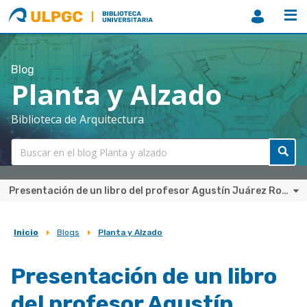
ULPGC
Biblioteca
ULPGC
Blog
Planta y Alzado
Biblioteca de Arquitectura
Presentación de un libro del profesor Agustín Juárez Rodríguez
Inicio
Blogs
Planta y Alzado
Sobrescribir
enlaces
Presentación de un libro
de
del profesor Agustín
ayuda