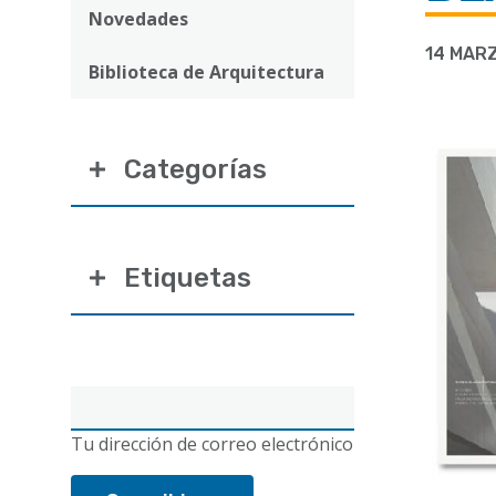
ayuda
Novedades
a
14 MARZ
Biblioteca de Arquitectura
la
navegación
Categorías
Etiquetas
Correo
electrónico
Tu dirección de correo electrónico