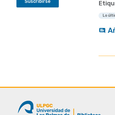
Etiqu
Lo últ
A