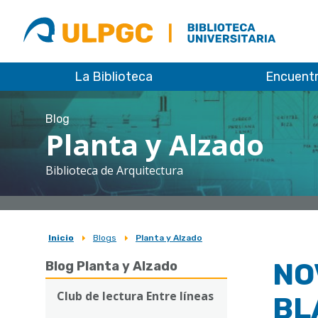
ULPGC
Biblioteca
ULPGC
La Biblioteca
Encuent
Blog
Planta y Alzado
Biblioteca de Arquitectura
Inicio
Blogs
Planta y Alzado
Sobrescribir
NOV
Blog Planta y Alzado
enlaces
de
Club de lectura Entre líneas
BL