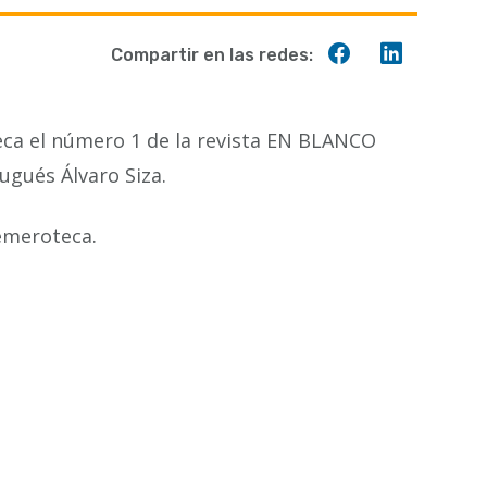
Compartir
Compart
Compartir en las redes:
en
en
Facebook
Linkedin
teca el número 1 de la revista EN BLANCO
ugués Álvaro Siza.
emeroteca.