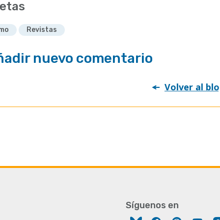
etas
imo
Revistas
ñadir nuevo comentario
Volver al bl
Síguenos en
Facebook
Pinterest
You