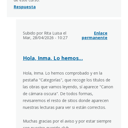
Respuesta
Subido por Rita Luisa el
En
Enlace
Mar, 28/04/2026 - 10:27
respuesta
permanente
a
Recopilación
de
lecturas
Hola, Inma. Lo hemos…
por
Inmaculada
Viñau
Hola, Inma. Lo hemos comprobado y en la
pestaña "Categorías", que recoge los títulos de
las obras que vamos leyendo, sí aparece "Canon
de cámara oscura". De todos formas,
revisaremos el resto de sitios donde aparecen
nuestras lecturas para ver si están correctos.
Muchas gracias por el aviso y por estar siempre
con nuestro querido club.