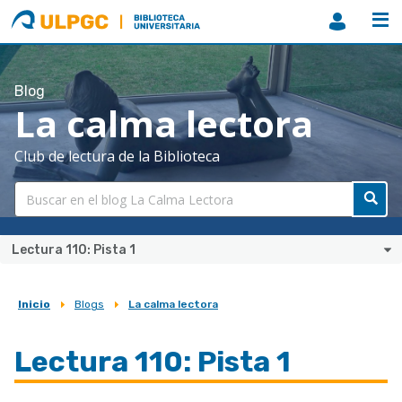
ULPGC
Biblioteca
ULPGC
Blog
La calma lectora
Club de lectura de la Biblioteca
Lectura 110: Pista 1
Inicio
Blogs
La calma lectora
Sobrescribir
enlaces
Lectura 110: Pista 1
de
ayuda