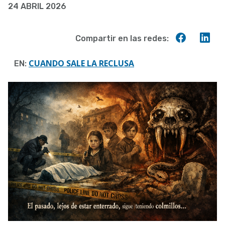
24 ABRIL 2026
a
la
Compart
Co
Compartir en las redes:
navegación
en
en
Faceboo
Lin
CUANDO SALE LA RECLUSA
EN: