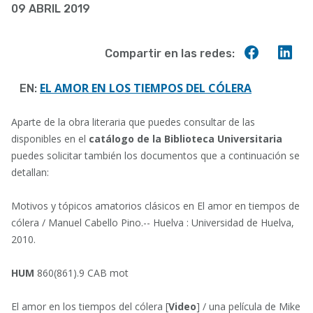
09 ABRIL 2019
a
la
Compart
Co
Compartir en las redes:
navegación
en
en
Faceboo
Lin
EL AMOR EN LOS TIEMPOS DEL CÓLERA
EN:
Aparte de la obra literaria que puedes consultar de las
disponibles en el
catálogo
de la Biblioteca Universitaria
puedes solicitar también los documentos que a continuación se
detallan:
Motivos y tópicos amatorios clásicos en El amor en tiempos de
cólera / Manuel Cabello Pino.-- Huelva : Universidad de Huelva,
2010.
HUM
860(861).9 CAB mot
El amor en los tiempos del cólera [
Video
] / una película de Mike