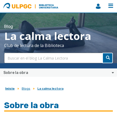
ULPGC
Biblioteca
ULPGC
Blog
La calma lectora
Club de lectura de la Biblioteca
Sobre la obra
Inicio
Blogs
La calma lectora
Sobrescribir
enlaces
Sobre la obra
de
ayuda