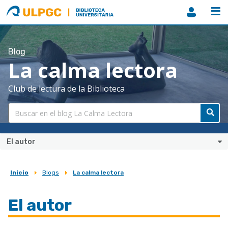
ULPGC
Biblioteca
ULPGC
Blog
La calma lectora
Club de lectura de la Biblioteca
El autor
Inicio
Blogs
La calma lectora
Sobrescribir
enlaces
El autor
de
ayuda