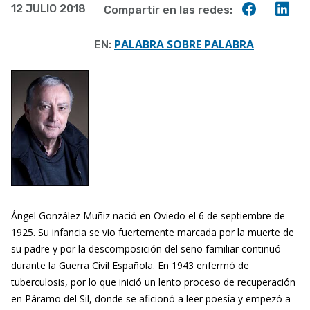
Compart
Co
12 JULIO 2018
Compartir en las redes:
a
en
en
la
Faceboo
Lin
PALABRA SOBRE PALABRA
EN:
navegación
Ángel González Muñiz nació en Oviedo el 6 de septiembre de
1925. Su infancia se vio fuertemente marcada por la muerte de
su padre y por la descomposición del seno familiar continuó
durante la Guerra Civil Española. En 1943 enfermó de
tuberculosis, por lo que inició un lento proceso de recuperación
en Páramo del Sil, donde se aficionó a leer poesía y empezó a