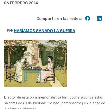
06 FEBRERO 2014
a
la
Compart
Co
Compartir en las redes:
navegación
en
en
Faceboo
Lin
HABÍAMOS GANADO LA GUERRA
EN:
El autor de esta obra memorialística bien podría suscribir estas
palabras de Gil de Biedma: "Yo nací (perdonadme) en la edad de
la pérgola y el tenis".