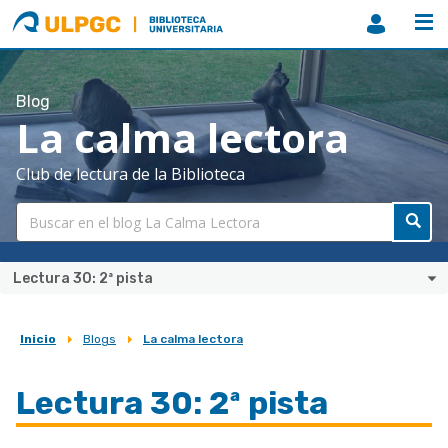
ULPGC
Biblioteca
ULPGC
Blog
La calma lectora
Club de lectura de la Biblioteca
Lectura 30: 2ª pista
Inicio
Blogs
La calma lectora
Sobrescribir
enlaces
Lectura 30: 2ª pista
de
ayuda