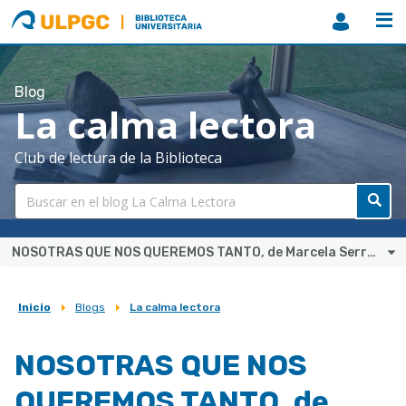
ULPGC
Biblioteca
ULPGC
Blog
La calma lectora
Club de lectura de la Biblioteca
NOSOTRAS QUE NOS QUEREMOS TANTO, de Marcela Serrano
Inicio
Blogs
La calma lectora
Sobrescribir
enlaces
NOSOTRAS QUE NOS
de
QUEREMOS TANTO, de
ayuda