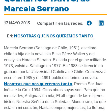
a
Marcela Serrano
la
navegación
Compart
Co
17 MAYO 2013
Compartir en las redes:
en
en
Faceboo
Lin
NOSOTRAS QUE NOS QUEREMOS TANTO
EN:
Marcela Serrano (Santiago de Chile, 1951), escritora
chilena hija de la novelista Elisa Pérez Walker y del
ensayista Horacio Serrano. Exiliada por el golpe militar de
1973, volvió a Santiago en 1977. En 1983 se licenció en
grabado por la Universidad Católica de Chile. Comienza a
escribir en 1985 y en 1991 publicó su primera novela:
Nosotras que nos queremos tanto
, Premio Sor Juan
Inés de la Cruz 1994. Otras obras suyas son: Para que no
me olvides, Antigua vida mía, El albergue de las mujeres
tristes, Nuestra Señora de la Soledad, Mundo raro, Lo que
está en mi corazón, Hasta siempre, mujercitas; La llorona,