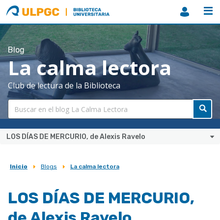
ULPGC
Biblioteca
ULPGC
Blog
La calma lectora
Club de lectura de la Biblioteca
LOS DÍAS DE MERCURIO, de Alexis Ravelo
Inicio
Blogs
La calma lectora
Sobrescribir
enlaces
LOS DÍAS DE MERCURIO,
de
de Alexis Ravelo
ayuda