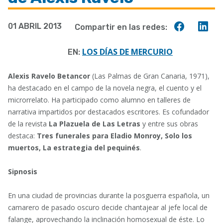
a
Compart
Co
01 ABRIL 2013
Compartir en las redes:
la
en
en
navegación
Faceboo
Lin
LOS DÍAS DE MERCURIO
EN:
Alexis Ravelo Betancor
(Las Palmas de Gran Canaria, 1971),
ha destacado en el campo de la novela negra, el cuento y el
microrrelato. Ha participado como alumno en talleres de
narrativa impartidos por destacados escritores. Es cofundador
de la revista
La Plazuela de Las Letras
y entre sus obras
destaca:
Tres funerales para Eladio Monroy, Solo los
muertos, La estrategia del pequinés
.
Sipnosis
En una ciudad de provincias durante la posguerra española, un
camarero de pasado oscuro decide chantajear al jefe local de
falange, aprovechando la inclinación homosexual de éste. Lo